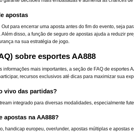
Isso garante decisões mais embasadas e aumenta as chances de
de apostas
ut para encerrar uma aposta antes do fim do evento, seja para 
s. Além disso, a função de seguro de apostas ajuda a reduzir pr
rança na sua estratégia de jogo.
FAQ) sobre esportes AA888
as informações mais importantes, a seção de FAQ de esportes
ticipar, recursos exclusivos até dicas para maximizar sua exp
 vivo das partidas?
ream integrado para diversas modalidades, especialmente futeb
de apostas na AA888?
o, handicap europeu, over/under, apostas múltiplas e apostas e