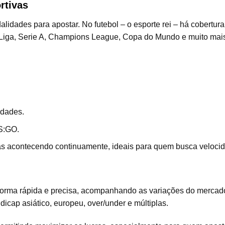
rtivas
idades para apostar. No futebol – o esporte rei – há cobertur
Liga, Serie A, Champions League, Copa do Mundo e muito mai
idades.
S:GO.
das acontecendo continuamente, ideais para quem busca veloci
forma rápida e precisa, acompanhando as variações do mercado
dicap asiático, europeu, over/under e múltiplas.