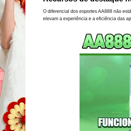
O diferencial dos esportes AA888 não es
elevam a experiência e a eficiência das ap