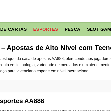
DE CARTAS
ESPORTES
PESCA
SLOT GA
– Apostas de Alto Nível com Tec
destaque da casa de apostas AA888, oferecendo aos jogadore
timento em tecnologia, variedade de mercados e um atendimento
ço para vivenciar o esporte em nível internacional.
esportes AA888