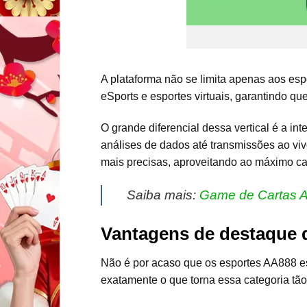
A plataforma não se limita apenas aos es
eSports e esportes virtuais, garantindo q
O grande diferencial dessa vertical é a in
análises de dados até transmissões ao vi
mais precisas, aproveitando ao máximo c
Saiba mais:
Game de Cartas 
Vantagens de destaque d
Não é por acaso que os esportes AA888 es
exatamente o que torna essa categoria tã