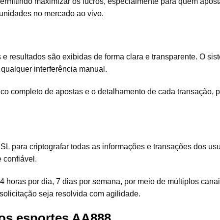
 permitindo maximizar os lucros, especialmente para quem ap
tunidades no mercado ao vivo.
 e resultados são exibidas de forma clara e transparente. O s
 qualquer interferência manual.
órico completo de apostas e o detalhamento de cada transação,
SL para criptografar todas as informações e transações dos us
 confiável.
4 horas por dia, 7 dias por semana, por meio de múltiplos canais
solicitação seja resolvida com agilidade.
os esportes AA888