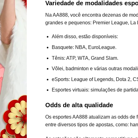
Variedade de modalidades espo
Na AA888, você encontra dezenas de modal
grandes e pequenos: Premier League, La 
Além disso, estão disponíveis:
Basquete: NBA, EuroLeague.
Tênis: ATP, WTA, Grand Slam.
Vôlei, badminton e várias outras modal
eSports: League of Legends, Dota 2, C
Esportes virtuais: simulações de parti
Odds de alta qualidade
Os esportes AA888 atualizam as odds de 
entre diversos tipos de apostas, como: han